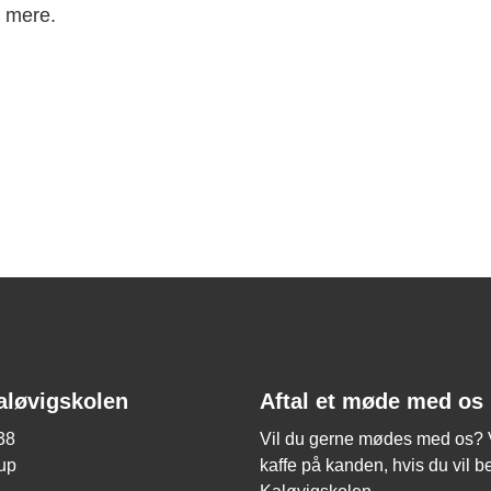
d mere.
aløvigskolen
Aftal et møde med os
38
Vil du gerne mødes med os? Vi
up
kaffe på kanden, hvis du vil 