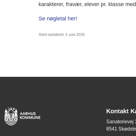
karakterer, fravær, elever pr. klasse me
Se nøgletal her!
Sidst opdateret: 3. juni 2026
Kontakt K
Sanatorievej 
8541 Skødstr